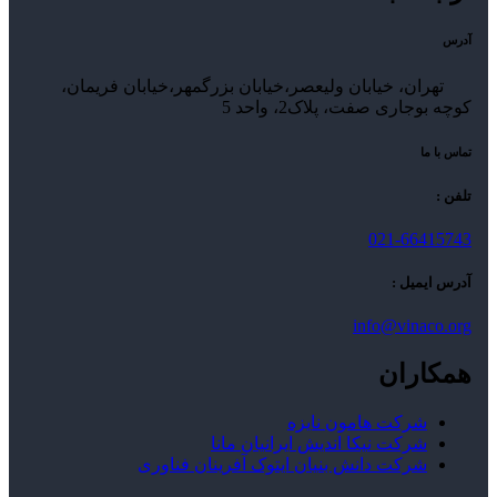
آدرس
تهران، خیابان ولیعصر،خیابان بزرگمهر،خیابان فریمان،
کوچه بوجاری صفت، پلاک2، واحد 5
تماس با ما
تلفن :
021-66415743
آدرس ایمیل :
info@vinaco.org
همکاران
شرکت هامون نایزه
شرکت نیکا اندیش ایرانیان مانا
شرکت دانش بنیان ایتوک آفرینان فناوری