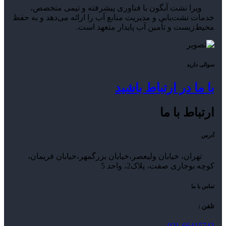
ویرا نشت آبگون با فناوری پیشرفته و تیمی متخصص،
خدمات نشت‌یابی و مدیریت منابع آب را ارائه می‌دهد و به حفظ
محیط‌زیست و تأمین آب پایدار متعهد است.
سوالی دارید
با ما در ارتباط باشید
ارتباط با ما
آدرس
تهران، خیابان ولیعصر،خیابان بزرگمهر،خیابان فریمان،
کوچه بوجاری صفت، پلاک2، واحد 5
تماس با ما
تلفن :
021-66415743