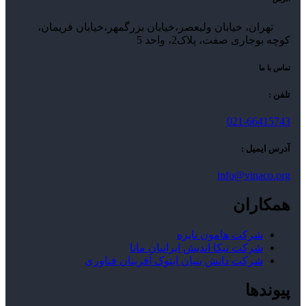
تهران، خیابان ولیعصر،خیابان بزرگمهر،خیابان فریمان،
کوچه بوجاری صفت، پلاک2، واحد 5
تماس با ما
تلفن :
021-66415743
آدرس ایمیل :
info@vinaco.org
همکاران
شرکت هامون نایزه
شرکت نیکا اندیش ایرانیان مانا
شرکت دانش بنیان ایتوک آفرینان فناوری
پیوندها