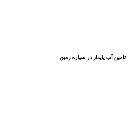
تامین آب پایدار در سیاره زمین
برترین خدمات در مدیریت آب با راه حل های هوشمندانه