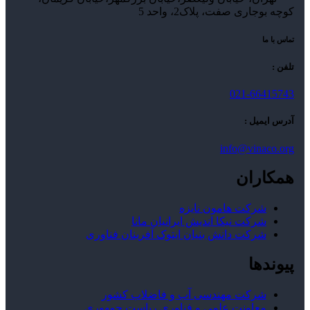
کوچه بوجاری صفت، پلاک2، واحد 5
تماس با ما
تلفن :
021-66415743
آدرس ایمیل :
info@vinaco.org
همکاران
شرکت هامون نایزه
شرکت نیکا اندیش ایرانیان مانا
شرکت دانش بنیان ایتوک آفرینان فناوری
پیوندها
شرکت مهندسی آب و فاضلاب کشور
معاونت علمی و فناوری ریاست جمهوری