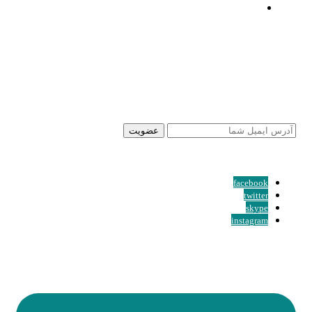
تعرفه خدمات
خبرنامه سایت
با عضویت در خبرنامه سایت، از آخرین تخفیف و جشنواره
ها بهره مند شوید.
* آدرس ایمیل شما ذخیره نخواهد شد
facebook
twitter
skype
instagram