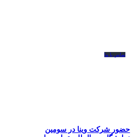
ارائه مشاوره اولیه کاملا رایگان
لورم ایپسوم متن ساختگی با تولید سادگی نامفهوم از
صنعت چاپ و با استفاده از طراحان گرافیک است.
چاپگرها و متون بلکه روزنامه و مجله
تماس با ما
مطالب اخیر
حضور شرکت وینا در سومین