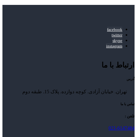
facebook
twitter
skype
instagram
ارتباط با ما
آدرس
تهران. خیابان آزادی. کوچه دوازده. پلاک 15. طبقه دوم
تماس با ما
تلفن :
021-6147484