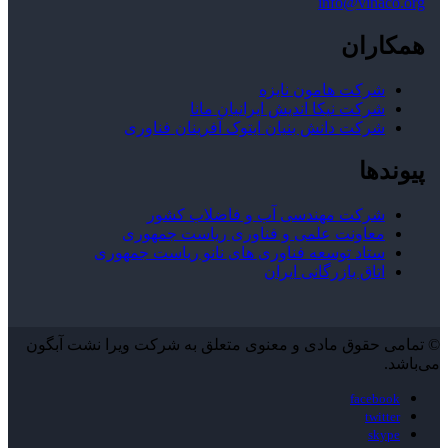
info@vinaco.org
همکاران
شرکت هامون نایزه
شرکت نیکا اندیش ایرانیان مانا
شرکت دانش بنیان ایتوک آفرینان فناوری
پیوندها
شرکت مهندسی آب و فاضلاب کشور
معاونت علمی و فناوری ریاست جمهوری
ستاد توسعه فناوری های نانو ریاست جمهوری
اتاق بازرگانی ایران
© تمامی حقوق مادی و معنوی متعلق به شرکت ویرا نشت آبگون
می‌باشد.
facebook
twitter
skype