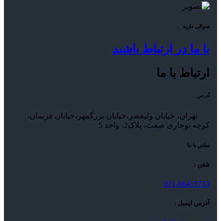
سوالی دارید
با ما در ارتباط باشید
ارتباط با ما
آدرس
تهران، خیابان ولیعصر،خیابان بزرگمهر،خیابان فریمان،
کوچه بوجاری صفت، پلاک2، واحد 5
تماس با ما
تلفن :
021-66415743
آدرس ایمیل :