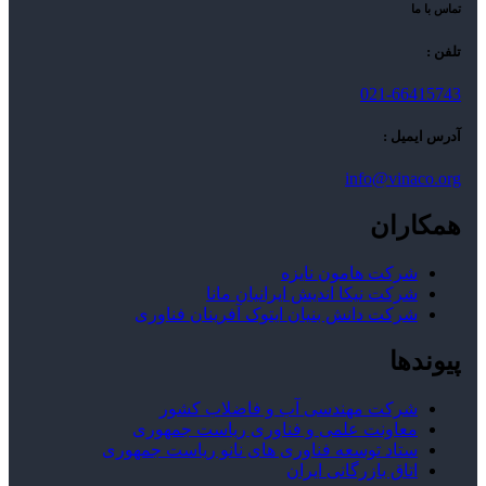
تماس با ما
تلفن :
021-66415743
آدرس ایمیل :
info@vinaco.org
همکاران
شرکت هامون نایزه
شرکت نیکا اندیش ایرانیان مانا
شرکت دانش بنیان ایتوک آفرینان فناوری
پیوندها
شرکت مهندسی آب و فاضلاب کشور
معاونت علمی و فناوری ریاست جمهوری
ستاد توسعه فناوری های نانو ریاست جمهوری
اتاق بازرگانی ایران