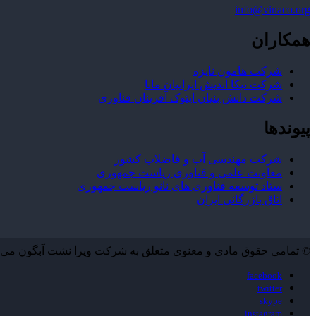
info@vinaco.org
همکاران
شرکت هامون نایزه
شرکت نیکا اندیش ایرانیان مانا
شرکت دانش بنیان ایتوک آفرینان فناوری
پیوندها
شرکت مهندسی آب و فاضلاب کشور
معاونت علمی و فناوری ریاست جمهوری
ستاد توسعه فناوری های نانو ریاست جمهوری
اتاق بازرگانی ایران
© تمامی حقوق مادی و معنوی متعلق به شرکت ویرا نشت آبگون می‌ب
facebook
twitter
skype
instagram