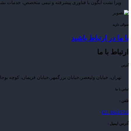
ویرا نشت آبگون با فناوری پیشرفته و تیمی متخصص، خدمات نشت‌یا
سوالی دارید
با ما در ارتباط باشید
ارتباط با ما
آدرس
تهران، خیابان ولیعصر،خیابان بزرگمهر،خیابان فریمان، کوچه بوجاری صفت
تماس با ما
تلفن :
021-66415743
آدرس ایمیل :