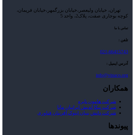
تهران، خیابان ولیعصر،خیابان بزرگمهر،خیابان فریمان،
کوچه بوجاری صفت، پلاک2، واحد 5
تماس با ما
تلفن :
021-66415743
آدرس ایمیل :
info@vinaco.org
همکاران
شرکت هامون نایزه
شرکت نیکا اندیش ایرانیان مانا
شرکت دانش بنیان ایتوک آفرینان فناوری
پیوندها