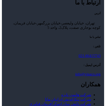
ارتباط با ما
آدرس
تهران، خیابان ولیعصر،خیابان بزرگمهر،خیابان فریمان،
کوچه بوجاری صفت، پلاک2، واحد 5
تماس با ما
تلفن :
021-66415743
آدرس ایمیل :
info@vinaco.org
همکاران
شرکت هامون نایزه
شرکت نیکا اندیش ایرانیان مانا
شرکت دانش بنیان ایتوک آفرینان فناوری