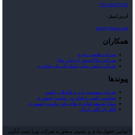
021-66415743
آدرس ایمیل :
info@vinaco.org
همکاران
شرکت هامون نایزه
شرکت نیکا اندیش ایرانیان مانا
شرکت دانش بنیان ایتوک آفرینان فناوری
پیوندها
شرکت مهندسی آب و فاضلاب کشور
معاونت علمی و فناوری ریاست جمهوری
ستاد توسعه فناوری های نانو ریاست جمهوری
اتاق بازرگانی ایران
© تمامی حقوق مادی و معنوی متعلق به شرکت ویرا نشت آبگون