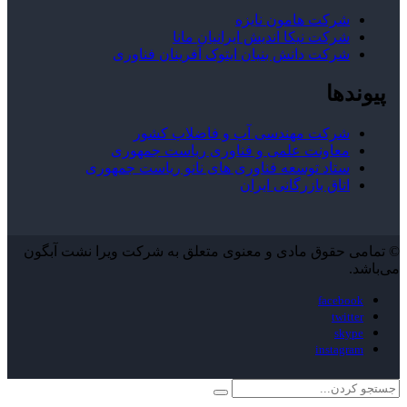
شرکت هامون نایزه
شرکت نیکا اندیش ایرانیان مانا
شرکت دانش بنیان ایتوک آفرینان فناوری
پیوندها
شرکت مهندسی آب و فاضلاب کشور
معاونت علمی و فناوری ریاست جمهوری
ستاد توسعه فناوری های نانو ریاست جمهوری
اتاق بازرگانی ایران
© تمامی حقوق مادی و معنوی متعلق به شرکت ویرا نشت آبگون
می‌باشد.
facebook
twitter
skype
instagram