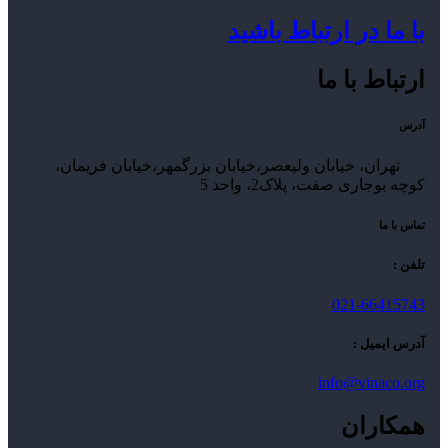
با ما در ارتباط باشید
ارتباط با ما
آدرس
تهران، خیابان ولیعصر،خیابان بزرگمهر،خیابان فریمان،
کوچه بوجاری صفت، پلاک2، واحد 5
تماس با ما
تلفن :
021-66415743
آدرس ایمیل :
info@vinaco.org
همکاران