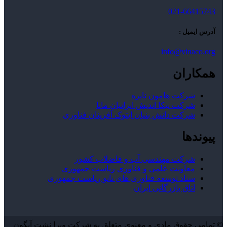
021-66415743
آدرس ایمیل :
info@vinaco.org
همکاران
شرکت هامون نایزه
شرکت نیکا اندیش ایرانیان مانا
شرکت دانش بنیان ایتوک آفرینان فناوری
پیوندها
شرکت مهندسی آب و فاضلاب کشور
معاونت علمی و فناوری ریاست جمهوری
ستاد توسعه فناوری های نانو ریاست جمهوری
اتاق بازرگانی ایران
© تمامی حقوق مادی و معنوی متعلق به شرکت ویرا نشت آبگون