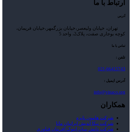
ارتباط با ما
آدرس
تهران، خیابان ولیعصر،خیابان بزرگمهر،خیابان فریمان،
کوچه بوجاری صفت، پلاک2، واحد 5
تماس با ما
تلفن :
021-66415743
آدرس ایمیل :
info@vinaco.org
همکاران
شرکت هامون نایزه
شرکت نیکا اندیش ایرانیان مانا
شرکت دانش بنیان ایتوک آفرینان فناوری