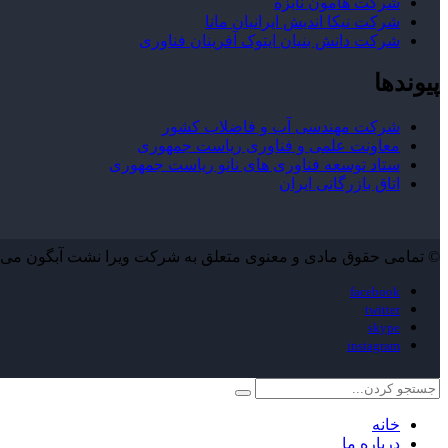
شرکت هامون نایزه
شرکت نیکا اندیش ایرانیان مانا
شرکت دانش بنیان ایتوک آفرینان فناوری
پیوندها
شرکت مهندسی آب و فاضلاب کشور
معاونت علمی و فناوری ریاست جمهوری
ستاد توسعه فناوری های نانو ریاست جمهوری
اتاق بازرگانی ایران
© تمامی حقوق مادی و معنوی متعلق به شرکت ویرا نشت آبگون می‌ب
facebook
twitter
skype
instagram
خانه
درباره ما