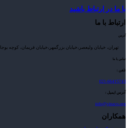
با ما در ارتباط باشید
ارتباط با ما
آدرس
تهران، خیابان ولیعصر،خیابان بزرگمهر،خیابان فریمان، کوچه بوجاری صفت
تماس با ما
تلفن :
021-66415743
آدرس ایمیل :
info@vinaco.org
همکاران