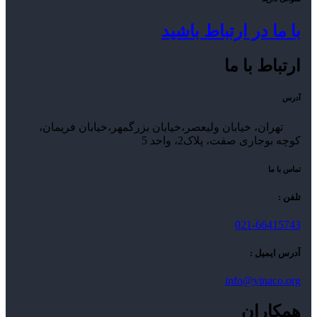
با ما در ارتباط باشید
ارتباط با ما
آدرس
تهران، خیابان ولیعصر،خیابان بزرگمهر،خیابان فریمان،
کوچه بوجاری صفت، پلاک2، واحد 5
تماس با ما
تلفن :
021-66415743
آدرس ایمیل :
info@vinaco.org
همکاران