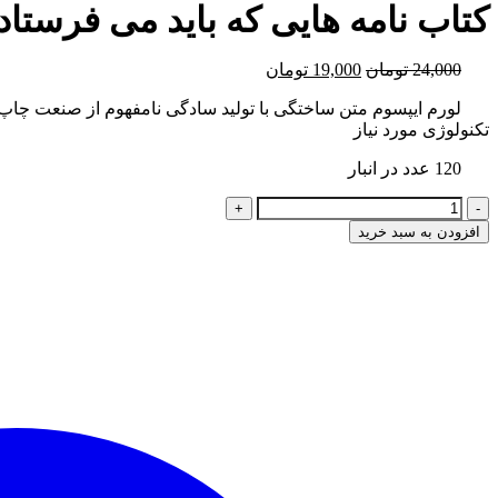
کتاب نامه هایی که باید می فرستاد
قیمت
قیمت
24,000
تومان
19,000
تومان
اصلی
فعلی
لورم ایپسوم متن ساختگی با تولید سادگی نامفهوم از صنعت چاپ 
24,000 تومان
19,000 تومان
تکنولوژی مورد نیاز
بود.
است.
120 عدد در انبار
کتاب
نامه
افزودن به سبد خرید
هایی
که
باید
می
فرستادم
عدد