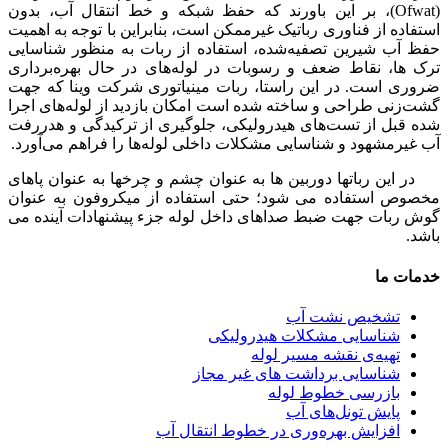
(Ofwat)، بر این باورند که حفظ شبکه و خط انتقال آب، بدون
استفاده از فناوری رباتیک غیرممکن است، بنابراین با توجه به اهمیت
حفظ آب شیرین تصفیه‌شده، استفاده از ربات به منظور شناسایی
ترک ها، نقاط ضعف و رسوبات در لوله‌های در حال بهره‌برداری
ضروری است. در این راستا، ربات مینیاتوری شرکت وینا که جهت
گشت‌زنی طراحی و ساخته شده است امکان بازدید از لوله‌های اجرا
شده قبل از تست‌های هیدرولیکی، جلوگیری از ترکیدگی و هدررفت
آب غیرمشهود و شناسایی مشکلات داخلی لوله‌ها را فراهم می‌آورد.
در این رباتها دوربین ها به عنوان چشم و چرخها به عنوان پاهای
مخصوص استفاده می شود؛ حتی استفاده از میکروفون به عنوان
گوش ربات جهت ضبط صداهای داخل لوله جزء پیشنهادات آینده می
باشد.
خدمات ما
تشخیص نشت آب
شناسایی مشکلات هیدرولیکی
تهیه‌ی نقشه‌ مسیر لوله
شناسایی برداشت های غیر مجاز
بازرسی خطوط لوله
پایش تونل‌های آب
افزایش بهره‌وری در خطوط انتقال آب