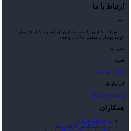
ارتباط با ما
آدرس
تهران، خیابان ولیعصر،خیابان بزرگمهر،خیابان فریمان،
کوچه بوجاری صفت، پلاک2، واحد 5
تماس با ما
تلفن :
021-66415743
آدرس ایمیل :
info@vinaco.org
همکاران
شرکت هامون نایزه
شرکت نیکا اندیش ایرانیان مانا