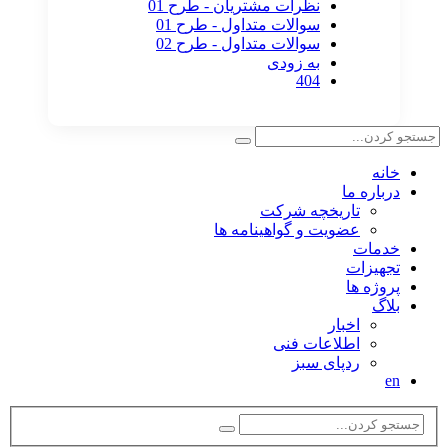
نظرات مشتریان - طرح 01
سوالات متداول - طرح 01
سوالات متداول - طرح 02
به زودی
404
خانه
درباره ما
تاریخچه شرکت
عضویت و گواهینامه ها
خدمات
تجهیزات
پروژه ها
بلاگ
اخبار
اطلاعات فنی
ردپای سبز
en